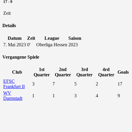
17
-
9
Zeit
Details
Datum
Zeit
League
Saison
7. Mai 2023
0'
Oberliga Hessen
2023
Vergangene Spiele
1st
2nd
3rd
4rd
Club
Goals
Quarter
Quarter
Quarter
Quarter
EFSC
3
7
5
2
17
Frankfurt II
WV
1
1
3
4
9
Darmstadt