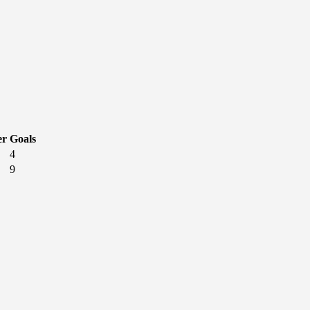
er
Goals
4
9