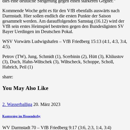
dies eine deutliche Steigerung gegen einen stärkeren Gegner.“
Kommende Woche geht es für den VfB ebenfalls auswärts nach
Darmstadt. Hier sollen endlich die ersten Punkte der Saison
gesammelt werden. Am darauffolgenden Samstag (16.12) wird der
VfB sein erstes Heimspiel bestreiten gegen den Bundesligisten SV
Bayer Uerdingen im Deutschen Pokal.
WSV Vorwärts Ludwigshafen – VfB Friedberg 15:13 (4:1, 4:3, 3:4,
4:5).
Petrov (TW), Jung, Schmidt (1), Scerbinin (2), Hütt (3), Khliustov
(3), Duch, Hahn-Wiltschek (3), Wiltscheck, Schoppe, Scholl,
Habrich, Peil (1)
share:
You May Also Like
2. Wasserballiga
20. März 2023
Kantersieg im Hessenderby
WV Darmstadt 70 – VfB Friedberg 9:17 (3:6, 2:3, 1:4, 3:4)