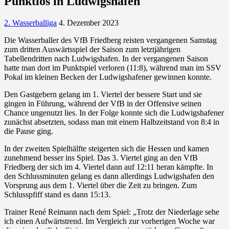
Punktlos in Ludwigshafen
2. Wasserballiga
4. Dezember 2023
Die Wasserballer des VfB Friedberg reisten vergangenen Samstag
zum dritten Auswärtsspiel der Saison zum letztjährigen
Tabellendritten nach Ludwigshafen. In der vergangenen Saison
hatte man dort im Punktspiel verloren (11:8), während man im SSV
Pokal im kleinen Becken der Ludwigshafener gewinnen konnte.
Den Gastgebern gelang im 1. Viertel der bessere Start und sie
gingen in Führung, während der VfB in der Offensive seinen
Chance ungenutzt lies. In der Folge konnte sich die Ludwigshafener
zunächst absetzten, sodass man mit einem Halbzeitstand von 8:4 in
die Pause ging.
In der zweiten Spielhälfte steigerten sich die Hessen und kamen
zunehmend besser ins Spiel. Das 3. Viertel ging an den VfB
Friedberg der sich im 4. Viertel dann auf 12:11 heran kämpfte. In
den Schlussminuten gelang es dann allerdings Ludwigshafen den
Vorsprung aus dem 1. Viertel über die Zeit zu bringen. Zum
Schlusspfiff stand es dann 15:13.
Trainer René Reimann nach dem Spiel: „Trotz der Niederlage sehe
ich einen Aufwärtstrend. Im Vergleich zur vorherigen Woche war